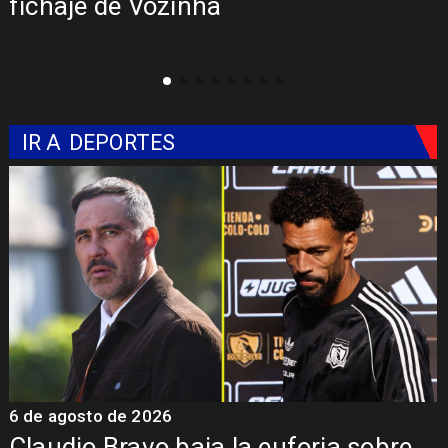
 de Vozinha
a Comisi
IR A
DEPORTES
6 de agosto de 2026
5
Claudio Bravo baja la euforia sobre