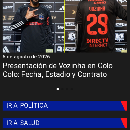
5 de agosto de 2026
5
Presentación de Vozinha en Colo
Colo: Fecha, Estadio y Contrato
IR A
POLÍTICA
IR A
SALUD