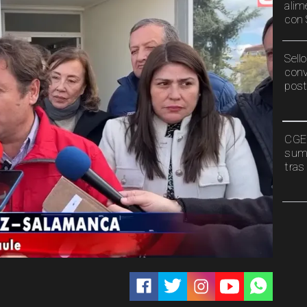
alim
con 
Sell
conv
post
CGE 
sumi
tras