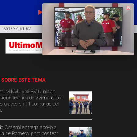
EN VIVO
ARTE Y CULTURA
COMUNIDAD
DEPORTES
 SOBRE ESTE TEMA
mi MINVU y SERVIU inician
uación técnica de viviendas con
s graves en 11 comunas del
e
o Orasmi entrega apoyo a
lia de Romeral para costear