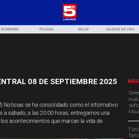
ECONOMÍA
POLICIAL
SALUD
CALIDAD DE VIDA
ENTRAL 08 DE SEPTIEMBRE 2025
MÁS
Sere
eval
 TV5 Noticias se ha consolidado como el informativo
daño
Maul
nes a sábado, a las 20:00 horas, entregamos una
 los acontecimientos que marcan la vida de
Fond
fami