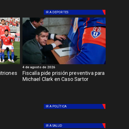
IR A
DEPORTES
4 de agosto de 2026
itriones
Fiscalía pide prisión preventiva para
Michael Clark en Caso Sartor
IR A
POLÍTICA
IR A
SALUD