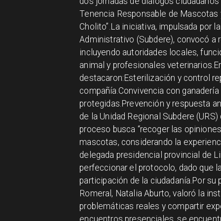
​dos jornadas de diálogos ciudadanos 
Tenencia Responsable de Mascotas 
Cholito”.La iniciativa, impulsada por 
Administrativo (Subdere), convocó a
incluyendo autoridades locales, func
animal y profesionales veterinarios.
destacaron:Esterilización y control 
compañía.Convivencia con ganadería e
protegidas.Prevención y respuesta a
de la Unidad Regional Subdere (URS)
proceso busca “recoger las opiniones 
mascotas, considerando la experiencia
delegada presidencial provincial de L
perfeccionar el protocolo, dado que l
participación de la ciudadanía.Por su 
Romeral, Natalia Aburto, valoró la ins
problemáticas reales y compartir e
encuentros presenciales, se encuentra