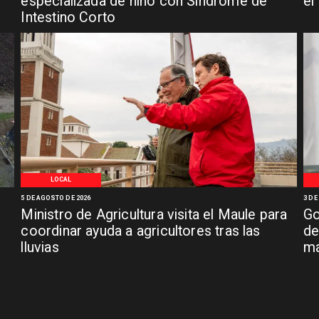
especializada de niño con Síndrome de
el
Intestino Corto
LOCAL
5 DE AGOSTO DE 2026
3 DE
Ministro de Agricultura visita el Maule para
Go
coordinar ayuda a agricultores tras las
de
lluvias
má