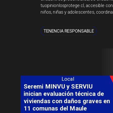
tuopinionlosprotege.cl, accesible co
niños, niñas y adolescentes, coordina
TENENCIA RESPONSABLE
Local
Fondo Orasmi entrega apoyo a
familia de Romeral para
costear alimentación
especializada de niño con
Síndrome de Intestino Corto