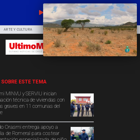
EN VIVO
ARTE Y CULTURA
COMUNIDAD
DEPORTES
 SOBRE ESTE TEMA
mi MINVU y SERVIU inician
uación técnica de viviendas con
s graves en 11 comunas del
e
o Orasmi entrega apoyo a
lia de Romeral para costear
entación especializada de niño