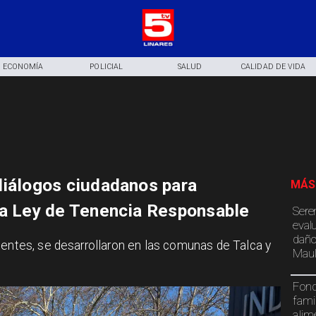
ECONOMÍA
POLICIAL
SALUD
CALIDAD DE VIDA
diálogos ciudadanos para
MÁS
la Ley de Tenencia Responsable
Sere
eval
daño
tentes, se desarrollaron en las comunas de Talca y
Maul
Fond
fami
alim