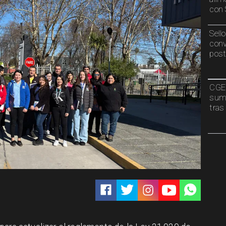
con 
Sell
conv
post
CGE 
sumi
tras