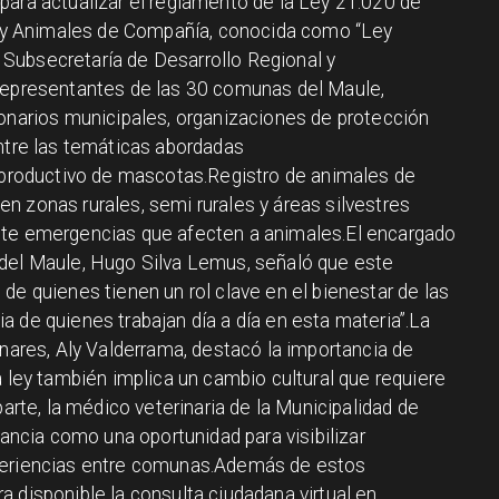
para actualizar el reglamento de la Ley 21.020 de
y Animales de Compañía, conocida como “Ley
la Subsecretaría de Desarrollo Regional y
 representantes de las 30 comunas del Maule,
ionarios municipales, organizaciones de protección
Entre las temáticas abordadas
reproductivo de mascotas.Registro de animales de
n zonas rurales, semi rurales y áreas silvestres
nte emergencias que afecten a animales.El encargado
 del Maule, Hugo Silva Lemus, señaló que este
de quienes tienen un rol clave en el bienestar de las
 de quienes trabajan día a día en esta materia”.La
inares, Aly Valderrama, destacó la importancia de
a ley también implica un cambio cultural que requiere
parte, la médico veterinaria de la Municipalidad de
tancia como una oportunidad para visibilizar
xperiencias entre comunas.Además de estos
 disponible la consulta ciudadana virtual en