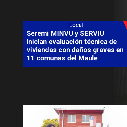
Local
Fondo Orasmi entrega apoyo a
familia de Romeral para
costear alimentación
especializada de niño con
Síndrome de Intestino Corto