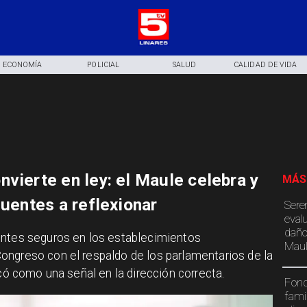
ECONOMÍA
POLICIAL
SALUD
CALIDAD DE VIDA
vierte en ley: el Maule celebra y
MÁS
nuentes a reflexionar
Sere
eval
daño
ientes seguros en los establecimientos
Maul
ongreso con el respaldo de los parlamentarios de la
icó como una señal en la dirección correcta.
Fond
fami