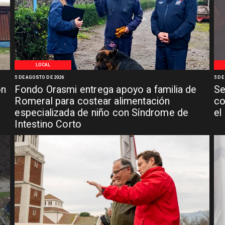
LOCAL
5 DE AGOSTO DE 2026
5 DE
ón
Fondo Orasmi entrega apoyo a familia de
Se
n
Romeral para costear alimentación
co
especializada de niño con Síndrome de
el
Intestino Corto