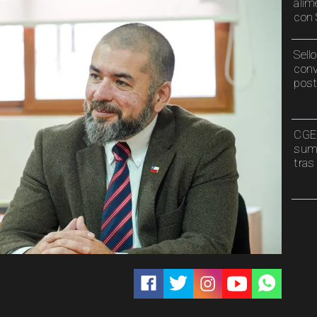
alim
con 
Sell
conv
post
CGE 
sumi
tras