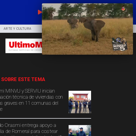
EN VIVO
ARTE Y CULTURA
COMUNIDAD
DEPORTES
 SOBRE ESTE TEMA
mi MINVU y SERVIU inician
uación técnica de viviendas con
s graves en 11 comunas del
e
o Orasmi entrega apoyo a
lia de Romeral para costear