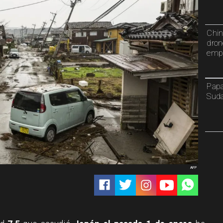
Chin
dron
emp
Papa
Sud
AFP