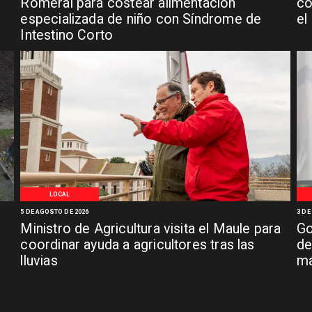
n
Romeral para costear alimentación
co
especializada de niño con Síndrome de
el
Intestino Corto
LOCAL
5 DE AGOSTO DE 2026
3 DE
Ministro de Agricultura visita el Maule para
Go
coordinar ayuda a agricultores tras las
de
lluvias
má