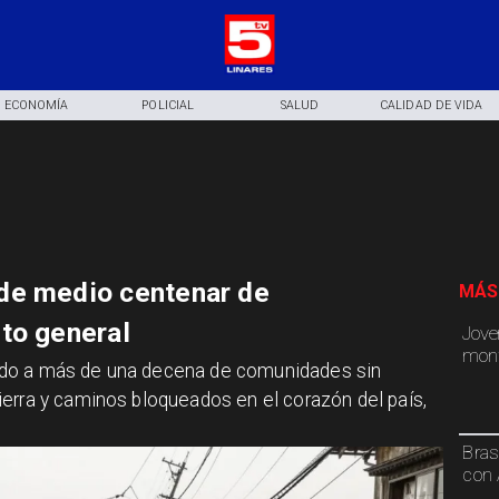
ECONOMÍA
POLICIAL
SALUD
CALIDAD DE VIDA
de medio centenar de
MÁS
to general
Jove
mont
ado a más de una decena de comunidades sin
erra y caminos bloqueados en el corazón del país,
Bras
con 