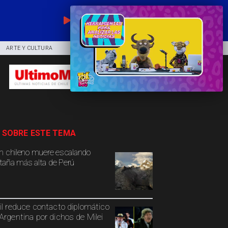
EN VIVO
ARTE Y CULTURA
COMUNIDAD
DEPORTES
 SOBRE ESTE TEMA
n chileno muere escalando
aña más alta de Perú
il reduce contacto diplomático
Argentina por dichos de Milei