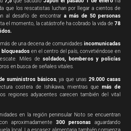
ud
7,5
que sacudió
Japón el pasado 1 de enero
ha
a que los rescatistas luchan por llegar a cientos de
an al desafío de encontrar
a más de 50 personas
a el momento, la catástrofe ha cobrado la vida de
78
idos.
a más de una decena de comunidades
incomunicadas
 bloqueados
en el centro del país, convirtiéndose en
rescate. Miles de
soldados, bomberos y policías
ros en busca de señales vitales.
 de suministros básicos
, ya que unas
29.000 casas
ectura costera de Ishikawa, mientras que
más de
os regiones adyacentes carecen también del vital
idades en la región peninsular Noto se encuentran
 con aproximadamente
300 personas
aguardando
ela local. La escasez alimentaria también comienza