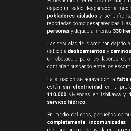
El devastador terremoto de magnit
dejado un saldo desgarrador a medid
pobladores aislados
y se enfrent
reportadas como desaparecidas. Hast
personas
y dejado al menos
330 her
Las secuelas del sismo han dejado 
debido a
deslizamientos
y
caminos
un obstáculo para las labores de 
continúan buscando entre los escomb
La situación se agrava con la
falta
están
sin electricidad
en la pref
110.000
viviendas en Ishikawa y d
servicio hídrico.
En medio del caos, pequeñas comun
completamente incomunicadas
,
desesperadamente ayuda en una escu