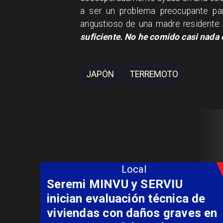
a ser un problema preocupante par
angustioso de una madre residente
suficiente. No he comido casi nada 
JAPÓN
TERREMOTO
Local
Fondo Orasmi entrega apoyo a
familia de Romeral para
costear alimentación
especializada de niño con