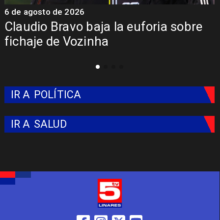
5 de agosto de 2026
5
Presentación de Vozinha en Colo
Colo: Fecha, Estadio y Contrato
IR A
POLÍTICA
IR A
SALUD