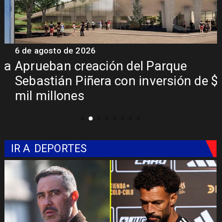
6 de agosto de 2026
6
a
Aprueban creación del Parque
Sebastián Piñera con inversión de $4
mil millones
IR A
DEPORTES