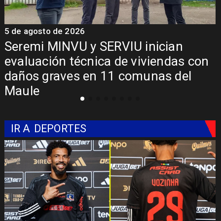
5 de agosto de 2026
5
Fondo Orasmi entrega apoyo a
familia de Romeral para costear
alimentación especializada de niño
con Síndrome de Intestino Corto
IR A
DEPORTES