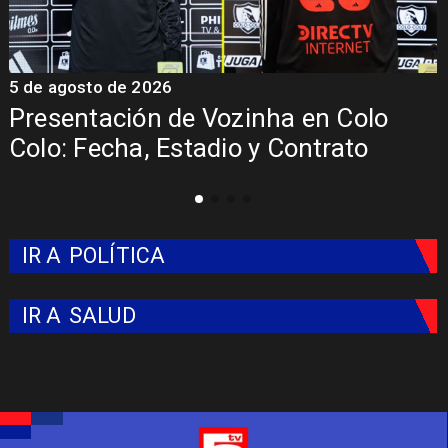
o de 2026
5 de agosto 
ación de Vozinha en Colo
La Roja e
echa, Estadio y Contrato
del Mund
IR A
POLÍTICA
IR A
SALUD