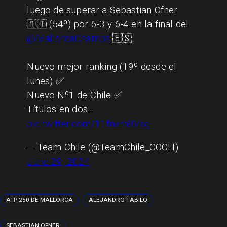
luego de superar a Sebastian Ofner
🇦🇹 (54º) por 6-3 y 6-4 en la final del
@MallorcaChamps
🇪🇸.
Nuevo mejor ranking (19º desde el
lunes) ✅
Nuevo Nº1 de Chile ✅
Títulos en dos…
pic.twitter.com/11fnxm8Vsg
— Team Chile (@TeamChile_COCH)
June 29, 2024
ATP 250 DE MALLORCA
ALEJANDRO TABILO
SEBASTIAN OFNER