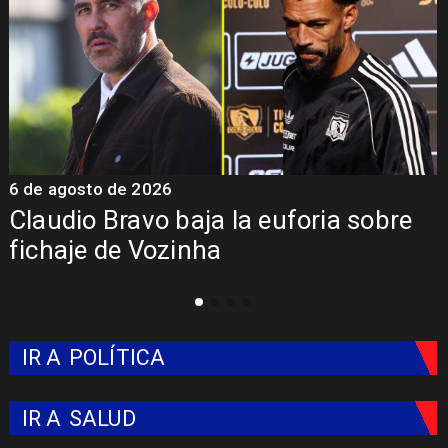
6 de agosto de 2026
5
Claudio Bravo baja la euforia sobre
fichaje de Vozinha
IR A
POLÍTICA
IR A
SALUD