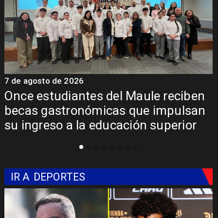
7 de agosto de 2026
en
Álvarez-Salamanca lidera la apues
an
regional para consolidar el Paso
r
Pehuenche como alternativa a Los
Libertadores
IR A
DEPORTES