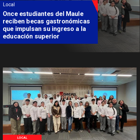
Local
Álvarez-Salamanca lidera la
apuesta regional para
consolidar el Paso Pehuenche
como alternativa a Los
Libertadores
LOCAL