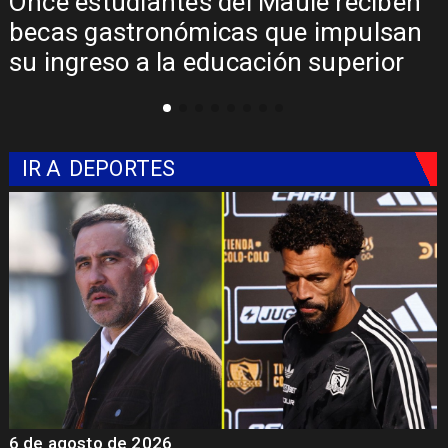
n
Álvarez-Salamanca lidera la apuesta
n
regional para consolidar el Paso
Pehuenche como alternativa a Los
Libertadores
IR A
DEPORTES
5 de agosto de 2026