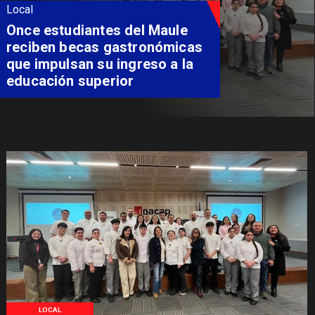
Local
Álvarez-Salamanca lidera la
apuesta regional para
consolidar el Paso Pehuenche
como alternativa a Los
Libertadores
LOCAL