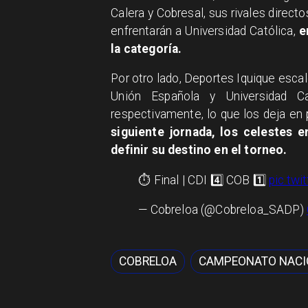
Calera y Cobresal, sus rivales direct
enfrentarán a Universidad Católica,
e
la categoría.
Por otro lado, Deportes Iquique escaló
Unión Española y Universidad C
respectivamente, lo que los deja en 
siguiente jornada, los celestes 
definir su destino en el torneo.
⏱️ Final | CDI 4️⃣ COB 1️⃣
pic.tw
— Cobreloa (@Cobreloa_SADP)
COBRELOA
CAMPEONATO NACI