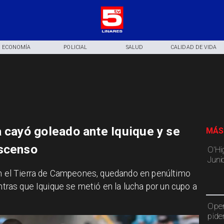
ECONOMÍA
POLICIAL
SALUD
CALIDAD DE VIDA
a cayó goleado ante Iquique y se
MÁS
escenso
O'Hi
Juni
 en el Tierra de Campeones, quedando en penúltimo
entras que Iquique se metió en la lucha por un cupo a
Oper
pide