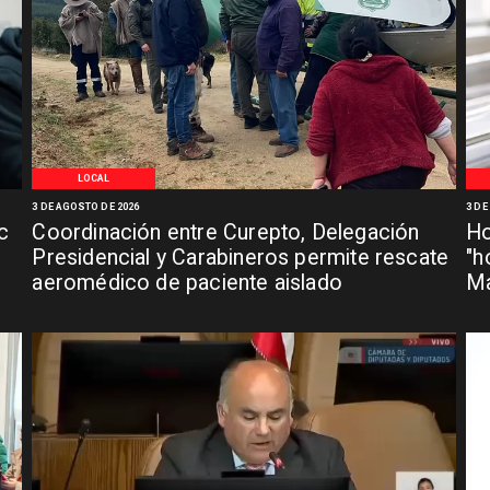
LOCAL
3 DE AGOSTO DE 2026
3 DE
c
Coordinación entre Curepto, Delegación
Ho
Presidencial y Carabineros permite rescate
"h
aeromédico de paciente aislado
Ma