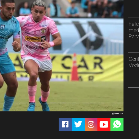
Fall
meda
Pan
Conf
Vozi
@Cobreloa