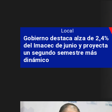
Local
Coordinación entre Curepto,
Delegación Presidencial y
Carabineros permite rescate
aeromédico de paciente
aislado