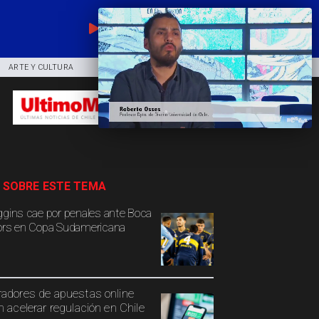
EN VIVO
ARTE Y CULTURA
COMUNIDAD
DEPORTES
 SOBRE ESTE TEMA
ggins cae por penales ante Boca
ors en Copa Sudamericana
adores de apuestas online
n acelerar regulación en Chile