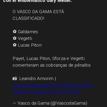
con el emblemático Gary Medel.
O VASCO DA GAMA ESTÁ
CLASSIFICADO!
⚽ Galdames
⚽ Vegetti
⚽ Lucas Piton
Payet, Lucas Piton, Sforza e Vegetti
converteram as cobranças de pênaltis.
📸: Leandro Amorim |
#VascoDaGama
#VASxAGS
#CopaDoBra
sil2024
pic.twitter.com/jk72FltfFi
— Vasco da Gama (@VascodaGama)