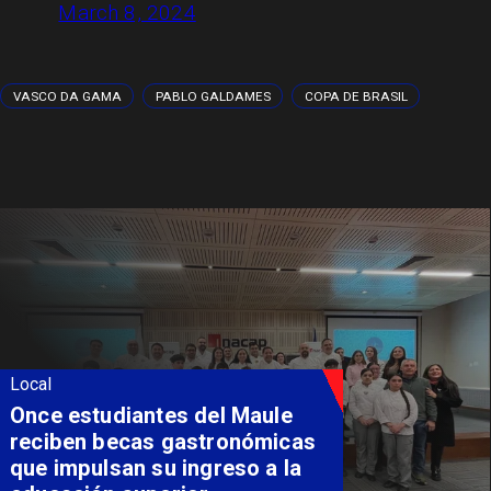
March 8, 2024
VASCO DA GAMA
PABLO GALDAMES
COPA DE BRASIL
Local
Álvarez-Salamanca lidera la
apuesta regional para
consolidar el Paso Pehuenche
como alternativa a Los