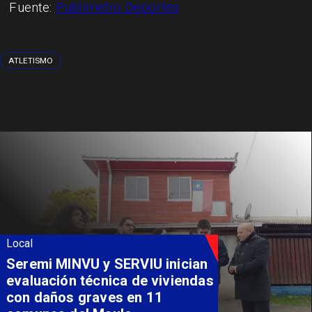
Fuente:
Publimetro Deportes
ATLETISMO
Local
Fondo Orasmi entrega apoyo a
familia de Romeral para
costear alimentación
especializada de niño con