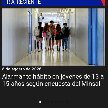
IR A
RECIENTE
6 de agosto de 2026
6
a
Aprueban creación del Parque
Sebastián Piñera con inversión de $4
mil millones