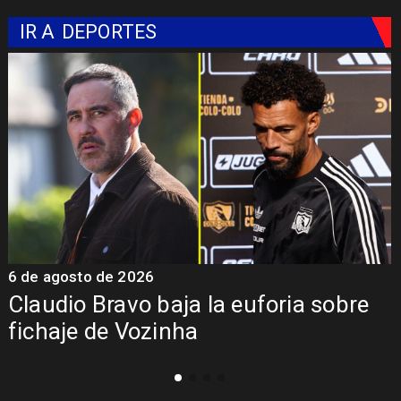
IR A
DEPORTES
5 de agosto de 2026
5
Presentación de Vozinha en Colo
Colo: Fecha, Estadio y Contrato