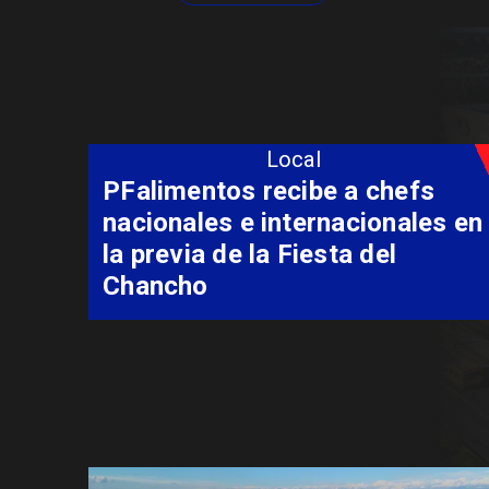
Local
Senadis inaugura Sala 
Calma en el Registro Ci
Talca para fortalecer l
atención inclusiva