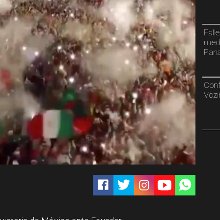
Fall
meda
Pan
Conf
Vozi