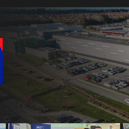
de la
vil de
a