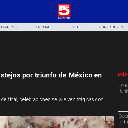
ECONOMÍA
POLICIAL
SALUD
CALIDAD DE VIDA
stejos por triunfo de México en
MÁS
O'Hi
Juni
 de final, celebraciones se vuelven trágicas con
Oper
pide