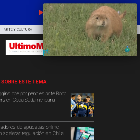
EN VIVO
ARTE Y CULTURA
COMUNIDAD
DEPORTES
 SOBRE ESTE TEMA
ggins cae por penales ante Boca
ors en Copa Sudamericana
adores de apuestas online
n acelerar regulación en Chile