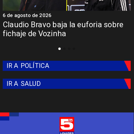
6 de agosto de 2026
5
Claudio Bravo baja la euforia sobre
fichaje de Vozinha
IR A
POLÍTICA
IR A
SALUD