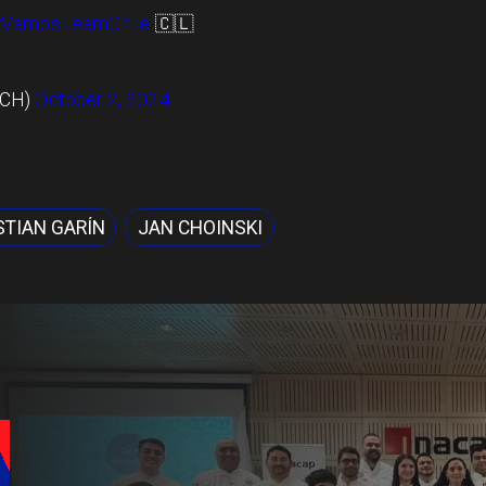
#VamosTeamChile
🇨🇱
OCH)
October 2, 2024
STIAN GARÍN
JAN CHOINSKI
Local
Álvarez-Salamanca li
apuesta regional par