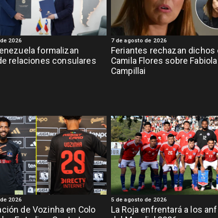
 de 2026
7 de agosto de 2026
Venezuela formalizan
Feriantes rechazan dichos
 de relaciones consulares
Camila Flores sobre Fabiola
Campillai
 de 2026
5 de agosto de 2026
ción de Vozinha en Colo
La Roja enfrentará a los anf