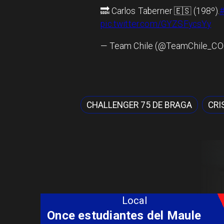
🔜 Carlos Taberner 🇪🇸 (198º).
pic.twitter.com/GYZSFycsYy
— Team Chile (@TeamChile_C
CHALLENGER 75 DE BRAGA
CRI