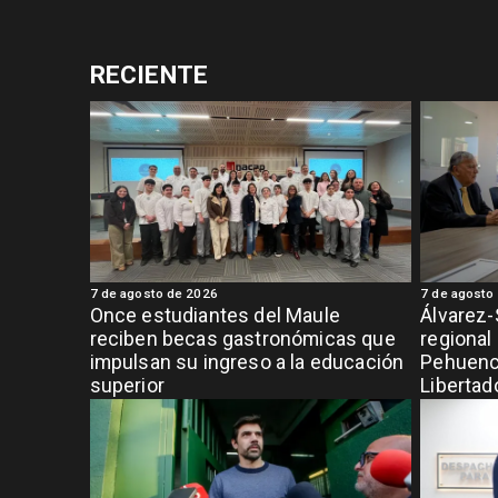
RECIENTE
7 de agosto de 2026
7 de agosto
Once estudiantes del Maule
Álvarez-
reciben becas gastronómicas que
regional
impulsan su ingreso a la educación
Pehuench
superior
Libertad