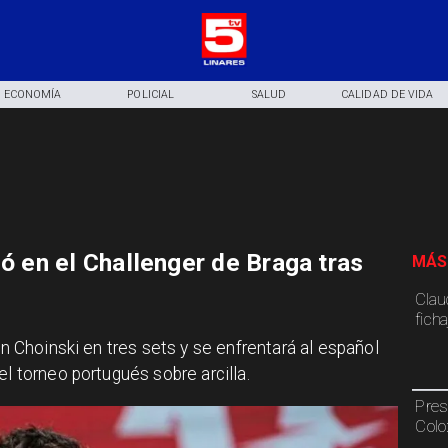
ECONOMÍA
POLICIAL
SALUD
CALIDAD DE VIDA
zó en el Challenger de Braga tras
MÁS
Claud
fich
an Choinski en tres sets y se enfrentará al español
el torneo portugués sobre arcilla.
Pres
Colo