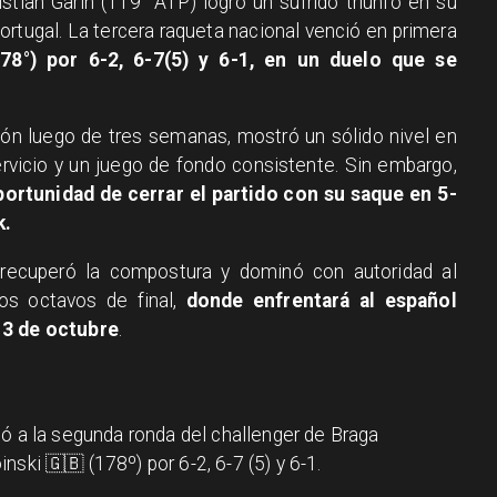
istian Garin (119° ATP) logró un sufrido triunfo en su
ortugal. La tercera raqueta nacional venció en primera
78°) por 6-2, 6-7(5) y 6-1, en un duelo que se
ión luego de tres semanas, mostró un sólido nivel en
rvicio y un juego de fondo consistente. Sin embargo,
portunidad de cerrar el partido con su saque en 5-
k.
n recuperó la compostura y dominó con autoridad al
os octavos de final,
donde enfrentará al español
 3 de octubre
.
ió a la segunda ronda del challenger de Braga
nski 🇬🇧 (178º) por 6-2, 6-7 (5) y 6-1.