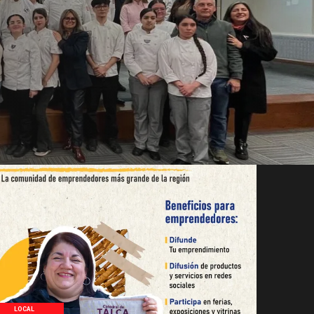
Pehuenche
Los
LOCAL