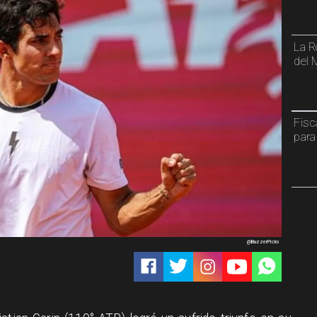
La R
del 
Fisc
para
@BuzzerPicks