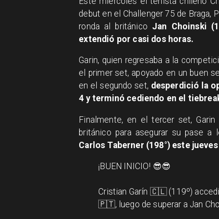
Este miércoles el tenista chileno Cr
debut en el Challenger 75 de Braga, P
ronda al británico
Jan Choinski (1
extendió por casi dos horas.
Garin, quien regresaba a la competic
el primer set, apoyado en un buen se
en el segundo set,
desperdició la o
4 y terminó cediendo en el tiebrea
Finalmente, en el tercer set, Gari
británico para asegurar su pase a l
Carlos Taberner (198°) este jueves
¡BUEN INICIO! 😎😎
Cristian Garín 🇨🇱 (119º) acced
🇵🇹, luego de superar a Jan Choi