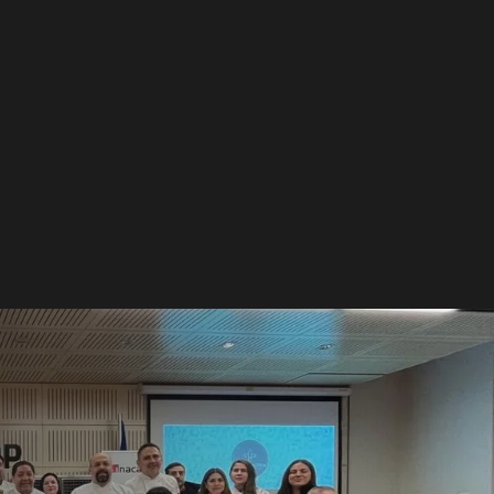
dera la
a