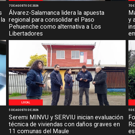
7 DE AGOSTO DE 2026
7 DE
s
Álvarez-Salamanca lidera la apuesta
Ma
la
regional para consolidar el Paso
y 
Pehuenche como alternativa a Los
in
Libertadores
em
LOCAL
5 DE AGOSTO DE 2026
5 DE
Seremi MINVU y SERVIU inician evaluación
Fo
técnica de viviendas con daños graves en
Ro
11 comunas del Maule
es