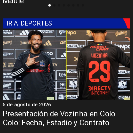
con Síndrome de Intestino Corto
IR A
DEPORTES
5 de agosto de 2026
4
La Roja enfrentará a los anfitriones
del Mundial 2026