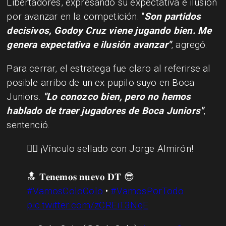
Libertadores, expresando su expectativa e ilusión
por avanzar en la competición. "
Son partidos
decisivos, Godoy Cruz viene jugando bien. Me
genera expectativa e ilusión avanzar"
, agregó.
Para cerrar, el estratega fue claro al referirse al
posible arribo de un ex pupilo suyo en Boca
Juniors.
"Lo conozco bien, pero no hemos
hablado de traer jugadores de Boca Juniors"
,
sentenció.
✍🏼 ¡Vínculo sellado con Jorge Almirón!
🔝 𝐓𝐞𝐧𝐞𝐦𝐨𝐬 𝐧𝐮𝐞𝐯𝐨 𝐃𝐓 😎
#VamosColoColo
•
#VamosPorTodo
pic.twitter.com/zCREiT3NqE