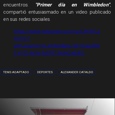
encuentros.
"Primer día en Wimbledon"
,
compartió entusiasmado en un video publicado
en sus redes sociales.
https://www.instagram.com/p/C9KhYLs
Nn1D/?
utm_source=ig_embed&ig_rid=1ba2348
0-e1f2-4e3e-9a3f-f19e9e2a6d02
TENIS ADAPTADO
DEPORTES
ALEXANDER CATALDO