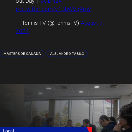
out Day 1.
#OBN24
pic.twitter.com/v4BhWVq9mV
— Tennis TV (@TennisTV)
August 7,
2024
MASTERS DE CANADÁ
ALEJANDRO TABILO
Local