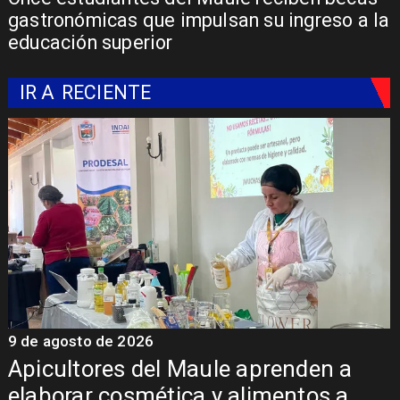
gastronómicas que impulsan su ingreso a la
educación superior
IR A
RECIENTE
026
9 de agosto de 202
 del Maule aprenden a
Álvarez-Sala
smética y alimentos a
inversión regi