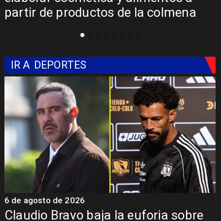
roductos de la colmena
obras de la 
Norte
IR A
DEPORTES
 agosto de 2026
5 de a
udio Bravo baja la euforia sobre
Pres