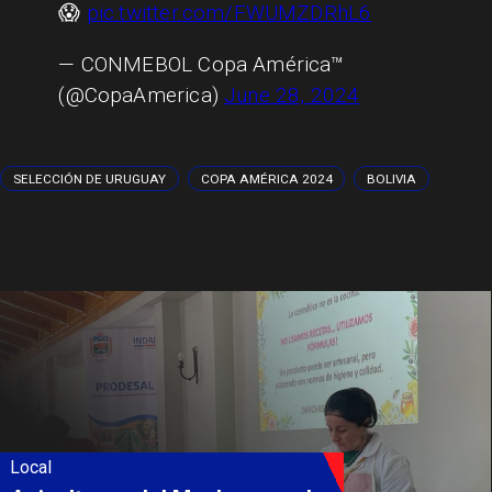
😱
pic.twitter.com/FWUMZDRhL6
— CONMEBOL Copa América™️
(@CopaAmerica)
June 28, 2024
SELECCIÓN DE URUGUAY
COPA AMÉRICA 2024
BOLIVIA
Local