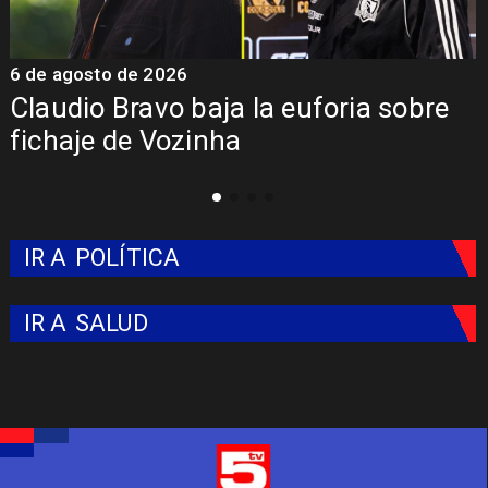
5 de agosto de 2026
5
Presentación de Vozinha en Colo
Colo: Fecha, Estadio y Contrato
IR A
POLÍTICA
IR A
SALUD