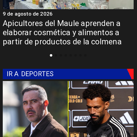
9 de agosto de 2026
9
Álvarez-Salamanca destaca
inversión regional en el inicio de
obras de la Subcomisaría Maule
Norte
IR A
DEPORTES