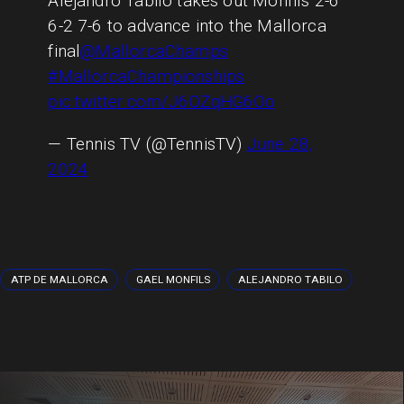
Alejandro Tabilo takes out Monfils 2-6
6-2 7-6 to advance into the Mallorca
final
@MallorcaChamps
#MallorcaChampionships
pic.twitter.com/J6OZqHG6Oo
— Tennis TV (@TennisTV)
June 28,
2024
ATP DE MALLORCA
GAEL MONFILS
ALEJANDRO TABILO