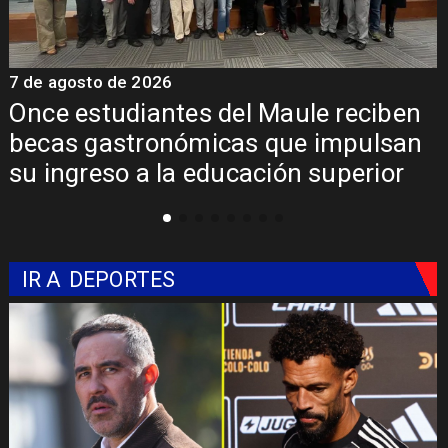
7 de agosto de 2026
en
Álvarez-Salamanca lidera la apuest
an
regional para consolidar el Paso
Pehuenche como alternativa a Los
Libertadores
IR A
DEPORTES