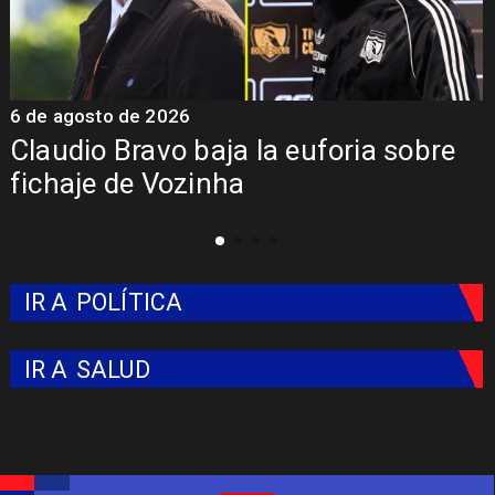
6 de agosto de 2026
5
Claudio Bravo baja la euforia sobre
fichaje de Vozinha
IR A
POLÍTICA
IR A
SALUD